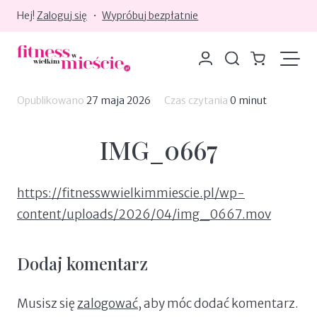
Hej!
Zaloguj się
•
Wypróbuj bezpłatnie
Moje konto
Szukaj
Koszyk
Opublikowano
27 maja 2026
Czas czytania
0 minut
IMG_0667
https://fitnesswwielkimmiescie.pl/wp-
content/uploads/2026/04/img_0667.mov
Dodaj komentarz
Musisz się
zalogować
, aby móc dodać komentarz.