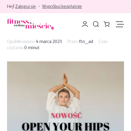
Hej!
Zaloguj się
•
Wypróbuj bezpłatnie
Moje konto
Szukaj
Koszyk
Opublikowano
4 marca 2023
Przez
ftn_ad
Czas
czytania
0 minut