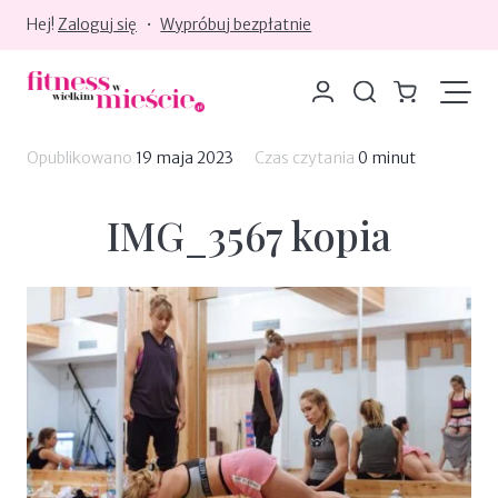
Hej!
Zaloguj się
•
Wypróbuj bezpłatnie
Moje konto
Szukaj
Koszyk
Opublikowano
19 maja 2023
Czas czytania
0 minut
IMG_3567 kopia